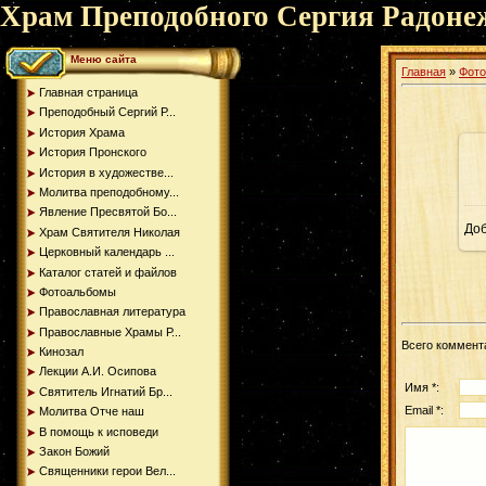
Храм Преподобного Сергия Радоне
Меню сайта
Главная
»
Фот
Главная страница
Преподобный Сергий Р...
История Храма
История Пронского
История в художестве...
Молитва преподобному...
Явление Пресвятой Бо...
До
Храм Святителя Николая
Церковный календарь ...
Каталог статей и файлов
Фотоальбомы
Православная литература
Православные Храмы Р...
Всего коммент
Кинозал
Лекции А.И. Осипова
Имя *:
Святитель Игнатий Бр...
Email *:
Молитва Отче наш
В помощь к исповеди
Закон Божий
Священники герои Вел...