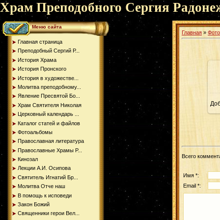
Храм Преподобного Сергия Радоне
Меню сайта
Главная
»
Фот
Главная страница
Преподобный Сергий Р...
История Храма
История Пронского
История в художестве...
Молитва преподобному...
Явление Пресвятой Бо...
До
Храм Святителя Николая
Церковный календарь ...
Каталог статей и файлов
Фотоальбомы
Православная литература
Православные Храмы Р...
Всего коммент
Кинозал
Лекции А.И. Осипова
Имя *:
Святитель Игнатий Бр...
Email *:
Молитва Отче наш
В помощь к исповеди
Закон Божий
Священники герои Вел...