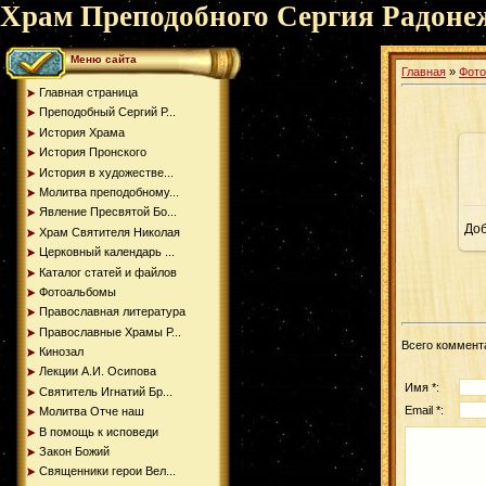
Храм Преподобного Сергия Радоне
Меню сайта
Главная
»
Фот
Главная страница
Преподобный Сергий Р...
История Храма
История Пронского
История в художестве...
Молитва преподобному...
Явление Пресвятой Бо...
До
Храм Святителя Николая
Церковный календарь ...
Каталог статей и файлов
Фотоальбомы
Православная литература
Православные Храмы Р...
Всего коммент
Кинозал
Лекции А.И. Осипова
Имя *:
Святитель Игнатий Бр...
Email *:
Молитва Отче наш
В помощь к исповеди
Закон Божий
Священники герои Вел...