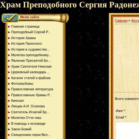
Храм Преподобного Сергия Радоне
Меню сайта
Главная
»
Фот
Главная страница
Преподобный Сергий Р...
История Храма
История Пронского
История в художестве...
Молитва преподобному...
Явление Пресвятой Бо...
Храм Святителя Николая
Церковный календарь ...
Каталог статей и файлов
Фотоальбомы
Православная литература
Православные Храмы Р...
Всего коммент
Кинозал
Лекции А.И. Осипова
Имя *:
Святитель Игнатий Бр...
Email *:
Молитва Отче наш
В помощь к исповеди
Закон Божий
Священники герои Вел...