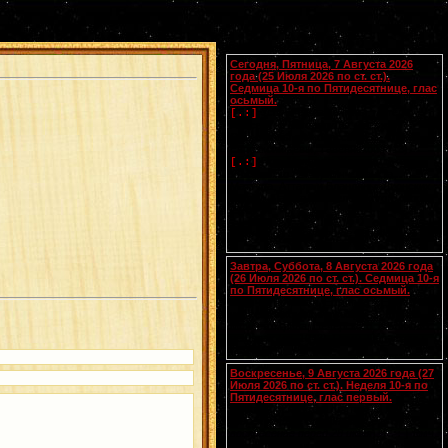
Календарь
Сегодня, Пятница, 7 Августа 2026
года (25 Июля 2026 по ст. ст.).
Седмица 10-я по Пятидесятнице, глас
осьмый.
Успение прав.
Анны
, матери
[.:]
Пресвятой Богородицы. Свв. жен
Олимпиады диакониссы (408-410) и
Евпраксии девы, Тавеннской (413).
Прп.
Макария
Желтоводского,
[.:]
Унженского (1444). Мчч. Санкта,
Маттура, Аттала и Бландины, Лионских
(
Галл.
). Память V Вселенского Собора
(553).
Чтения на этот год не определены
Завтра, Суббота, 8 Августа 2026 года
(26 Июля 2026 по ст. ст.). Седмица 10-я
по Пятидесятнице, глас осьмый.
Сщмчч. Ермолая, Ермиппа и Ермократа,
иереев Никомидийских (ок. 305). Прп.
Моисея Угрина, Печерского, в Ближних
пещерах (ок. 1043). Прмц. Параскевы
(138-161).
Воскресенье, 9 Августа 2026 года (27
Июля 2026 по ст. ст.). Неделя 10-я по
Пятидесятнице, глас первый.
Собор Смоленских святых
(
переходящее празднование в
воскресенье перед 28 июля
).
Вмч.
[.:]
и целителя
Пантелеимона
(305). Прп.