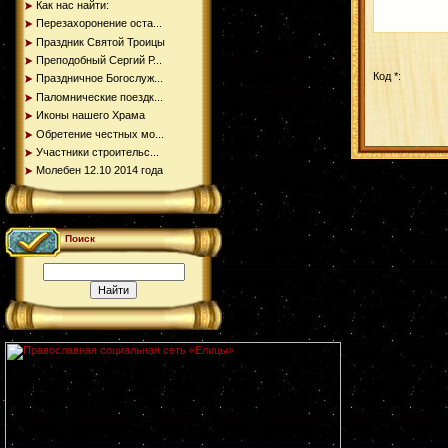
Как нас найти:
Перезахоронение оста...
Праздник Святой Троицы
Преподобный Сергий Р...
Код *:
Праздничное Богослуж...
Паломнические поездк...
Иконы нашего Храма
Обретение честных мо...
Участники строительс...
Молебен 12.10 2014 года
Поиск