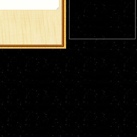
Германа Аляскинского (1837). Блж.
Николая Кочанова, Христа ради
юродивого, Новгородского (1392). Прп.
Анфисы игумении и 90 сестер ее (VIII).
Свт. Иоасафа, митр. Московского.
Равноапостольных: Климента, еп.
Охридского (916), Наума, Саввы,
Горазда и Ангеляра, учеников свв.
Кирилла и Мефодия (
Болг.
). Новомч.
Христодула (1777) (
Греч.
).