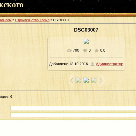
жского
оальбом
»
Строительство Храма
» DSC03007
DSC03007
700
0
0.0
В реальном размере
1044x1600
/
Добавлено
18.10.2016
Администратор
3717.0Kb
ариев
:
0