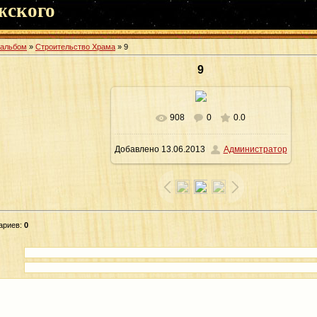
жского
оальбом
»
Строительство Храма
» 9
9
908
0
0.0
В реальном размере
640x443
/
Добавлено
13.06.2013
Администратор
134.4Kb
ариев
:
0