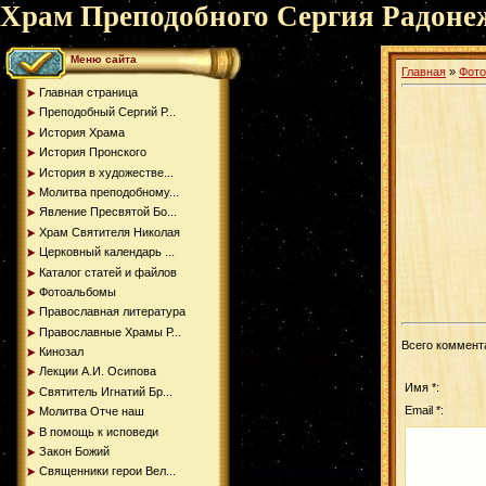
Храм Преподобного Сергия Радоне
Меню сайта
Главная
»
Фот
Главная страница
Преподобный Сергий Р...
История Храма
История Пронского
История в художестве...
Молитва преподобному...
Явление Пресвятой Бо...
Храм Святителя Николая
Церковный календарь ...
Каталог статей и файлов
Фотоальбомы
Православная литература
Православные Храмы Р...
Всего коммент
Кинозал
Лекции А.И. Осипова
Имя *:
Святитель Игнатий Бр...
Email *:
Молитва Отче наш
В помощь к исповеди
Закон Божий
Священники герои Вел...