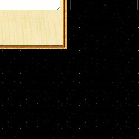
пещерах (ок. 1043). Прмц. Параскевы
(138-161).