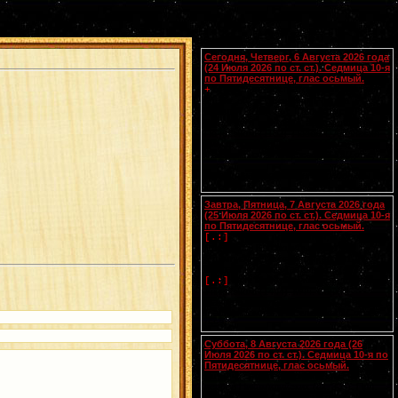
Календарь
Сегодня, Четверг, 6 Августа 2026 года
(24 Июля 2026 по ст. ст.). Седмица 10-я
по Пятидесятнице, глас осьмый.
Блгвв. князей страторпцев
Бориса
и
+
Глеба
, во св. Крещении Романа и
Давида (1015).
Мц.
Христины
(ок.
[.:]
300). Прп. Поликарпа, архимандрита
Печерского (1182). Новомч. Афанасия
Хиосского (1660) (
Греч.
). Новомч.
Феофила из Закинфоса (1603) (
Греч.
).
Чтения на этот год не определены
Завтра, Пятница, 7 Августа 2026 года
(25 Июля 2026 по ст. ст.). Седмица 10-я
по Пятидесятнице, глас осьмый.
Успение прав.
Анны
, матери
[.:]
Пресвятой Богородицы. Свв. жен
Олимпиады диакониссы (408-410) и
Евпраксии девы, Тавеннской (413).
Прп.
Макария
Желтоводского,
[.:]
Унженского (1444). Мчч. Санкта,
Маттура, Аттала и Бландины, Лионских
(
Галл.
). Память V Вселенского Собора
(553).
Суббота, 8 Августа 2026 года (26
Июля 2026 по ст. ст.). Седмица 10-я по
Пятидесятнице, глас осьмый.
Сщмчч. Ермолая, Ермиппа и Ермократа,
иереев Никомидийских (ок. 305). Прп.
Моисея Угрина, Печерского, в Ближних