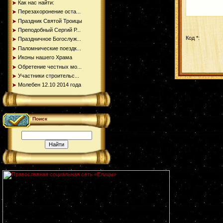
Как нас найти:
Перезахоронение оста...
Праздник Святой Троицы
Преподобный Сергий Р...
Код *:
Праздничное Богослуж...
Паломнические поездк...
Иконы нашего Храма
Обретение честных мо...
Участники строительс...
Молебен 12.10 2014 года
Поиск