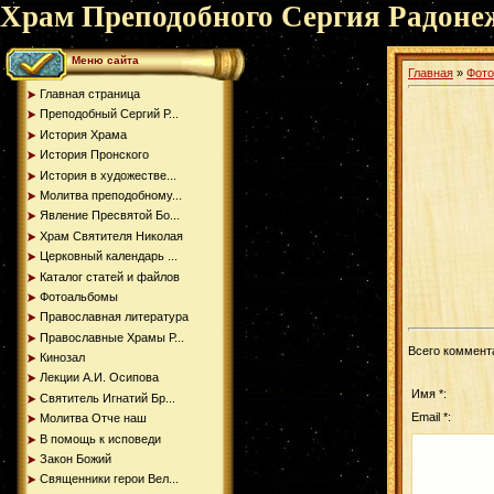
Храм Преподобного Сергия Радоне
Меню сайта
Главная
»
Фот
Главная страница
Преподобный Сергий Р...
История Храма
История Пронского
История в художестве...
Молитва преподобному...
Явление Пресвятой Бо...
Храм Святителя Николая
Церковный календарь ...
Каталог статей и файлов
Фотоальбомы
Православная литература
Православные Храмы Р...
Всего коммент
Кинозал
Лекции А.И. Осипова
Имя *:
Святитель Игнатий Бр...
Email *:
Молитва Отче наш
В помощь к исповеди
Закон Божий
Священники герои Вел...