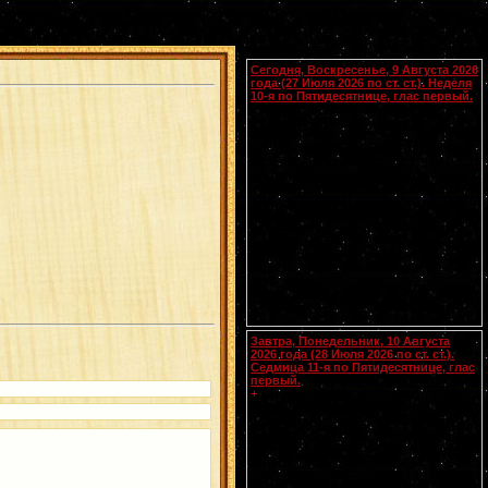
Календарь
Сегодня, Воскресенье, 9 Августа 2026
года (27 Июля 2026 по ст. ст.). Неделя
10-я по Пятидесятнице, глас первый.
Собор Смоленских святых
(
переходящее празднование в
воскресенье перед 28 июля
).
Вмч.
[.:]
и целителя
Пантелеимона
(305). Прп.
Германа Аляскинского (1837). Блж.
Николая Кочанова, Христа ради
юродивого, Новгородского (1392). Прп.
Анфисы игумении и 90 сестер ее (VIII).
Свт. Иоасафа, митр. Московского.
Равноапостольных: Климента, еп.
Охридского (916), Наума, Саввы,
Горазда и Ангеляра, учеников свв.
Кирилла и Мефодия (
Болг.
). Новомч.
Христодула (1777) (
Греч.
).
Чтения на этот год не определены
Завтра, Понедельник, 10 Августа
2026 года (28 Июля 2026 по ст. ст.).
Седмица 11-я по Пятидесятнице, глас
первый.
Смоленской
иконы Божией Матери,
+
именуемой Одигитрия
(Путеводительница) (
принесена из
Царьграда в 1046 г.
). Апп. от 70-ти
Прохора, Никанора, Тимона и Пармена
диаконов (I). Свт. Питирима, еп.
Тамбовского (1698). Собор Тамбовских
святых. Прп. Моисея, чудотворца