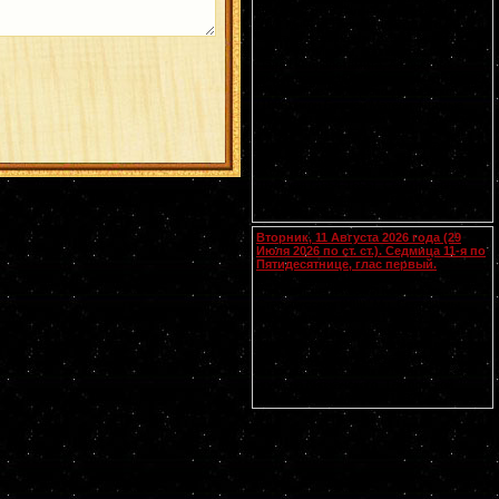
Печерского, в Дальних пещерах (XIII-
XIV). Мчч. Иулиана Далматского (II),
Евстафия воина (ок. 316) и Акакия (ок.
321). Прп. Ирины, Каппадокийской. Прп.
Павла Ксиропотамита, Афонского.
Гребневской (1380), Костромской (1672)
и Умиление Серафимо-Дивеевской
(1885) икон Божией Матери. Чтимые
списки со Смоленской иконы Божией
Матери: Устюжская (1290),
Выдропусская (XV), Воронинская (1524),
Христофоровская (XVI), Супрасльская
(XVI), Югская (1615), Игрицкая (1624),
Шуйская (1654-1655), Седмиезерная
(XVII), Сергиевская (в Троице-Сергиевой
Лавре) (1730).
Вторник, 11 Августа 2026 года (29
Июля 2026 по ст. ст.). Седмица 11-я по
Пятидесятнице, глас первый.
Мч. Каллиника (III-IV). Прпп.
Константина и Космы Косинских,
Старорусских (XIII). Мц. Серафимы
девы Антиохийской (117-138). Мц.
Феодотии и трех чад ее (304). Прмч.
Михаила (IX). Мч. Евстафия Мцхетского
(589) (
Груз.
). Свт. Константина, патр.
Константинопольского. Прп. Романа,
игумена Киржачского. Тамбовской
иконы Божией Матери (1692).