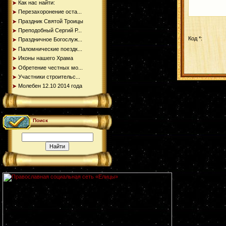
Как нас найти:
Перезахоронение оста...
Праздник Святой Троицы
Преподобный Сергий Р...
Код *:
Праздничное Богослуж...
Паломнические поездк...
Иконы нашего Храма
Обретение честных мо...
Участники строительс...
Молебен 12.10 2014 года
Поиск