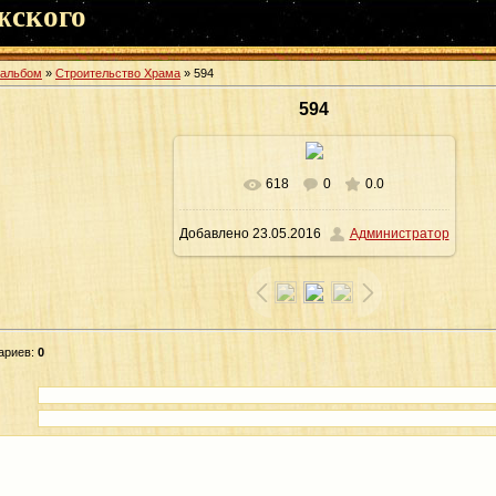
жского
оальбом
»
Строительство Храма
» 594
594
618
0
0.0
В реальном размере
1600x1065
/
Добавлено
23.05.2016
Администратор
172.6Kb
ариев
:
0