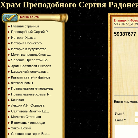
Храм Преподобного Сергия Радоне
Меню сайта
Главная
»
Фот
59387677_2079
Главная страница
Преподобный Сергий Р...
59387677
История Храма
История Пронского
История в художестве...
Молитва преподобному...
Явление Пресвятой Бо...
Храм Святителя Николая
Церковный календарь ...
Каталог статей и файлов
Фотоальбомы
Православная литература
Православные Храмы Р...
Кинозал
Всего коммент
Лекции А.И. Осипова
Святитель Игнатий Бр...
Имя *:
Молитва Отче наш
Email *:
В помощь к исповеди
Закон Божий
Священники герои Вел...