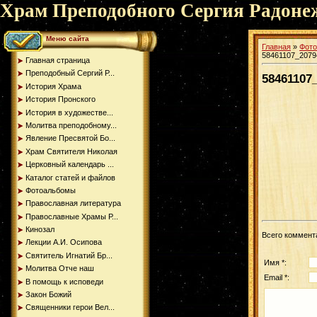
Храм Преподобного Сергия Радоне
Меню сайта
Главная
»
Фот
58461107_2079
Главная страница
Преподобный Сергий Р...
58461107
История Храма
История Пронского
История в художестве...
Молитва преподобному...
Явление Пресвятой Бо...
Храм Святителя Николая
Церковный календарь ...
Каталог статей и файлов
Фотоальбомы
Православная литература
Православные Храмы Р...
Кинозал
Всего коммент
Лекции А.И. Осипова
Святитель Игнатий Бр...
Имя *:
Молитва Отче наш
Email *:
В помощь к исповеди
Закон Божий
Священники герои Вел...