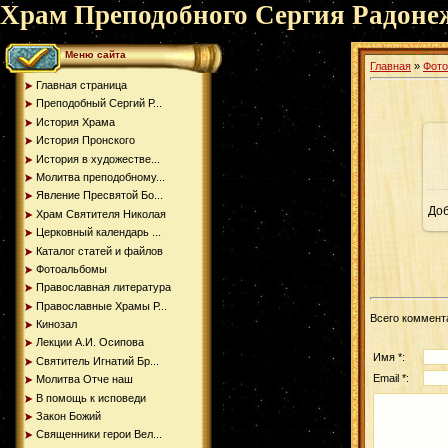
Храм Преподобного Сергия Радоне
Меню сайта
Главная
»
Фот
Главная страница
Преподобный Сергий Р...
История Храма
История Пронского
История в художестве...
Молитва преподобному...
Явление Пресвятой Бо...
До
Храм Святителя Николая
Церковный календарь ...
Каталог статей и файлов
Фотоальбомы
Православная литература
Православные Храмы Р...
Всего коммент
Кинозал
Лекции А.И. Осипова
Имя *:
Святитель Игнатий Бр...
Email *:
Молитва Отче наш
В помощь к исповеди
Закон Божий
Священники герои Вел...