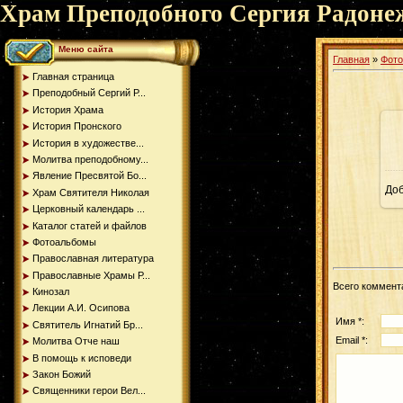
Храм Преподобного Сергия Радоне
Меню сайта
Главная
»
Фот
Главная страница
Преподобный Сергий Р...
История Храма
История Пронского
История в художестве...
Молитва преподобному...
Явление Пресвятой Бо...
До
Храм Святителя Николая
Церковный календарь ...
Каталог статей и файлов
Фотоальбомы
Православная литература
Православные Храмы Р...
Всего коммент
Кинозал
Лекции А.И. Осипова
Имя *:
Святитель Игнатий Бр...
Email *:
Молитва Отче наш
В помощь к исповеди
Закон Божий
Священники герои Вел...