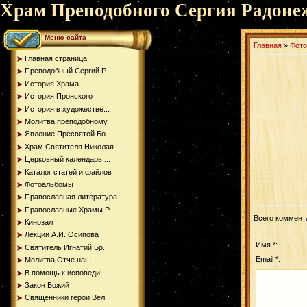
Храм Преподобного Сергия Радоне
Меню сайта
Главная
»
Фот
Главная страница
Преподобный Сергий Р...
История Храма
История Пронского
История в художестве...
Молитва преподобному...
Явление Пресвятой Бо...
Храм Святителя Николая
Церковный календарь ...
Каталог статей и файлов
Фотоальбомы
Православная литература
Православные Храмы Р...
Всего коммент
Кинозал
Лекции А.И. Осипова
Имя *:
Святитель Игнатий Бр...
Email *:
Молитва Отче наш
В помощь к исповеди
Закон Божий
Священники герои Вел...