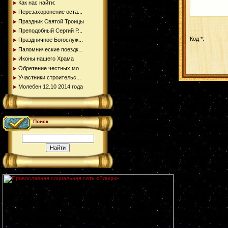
Как нас найти:
Перезахоронение оста...
Праздник Святой Троицы
Преподобный Сергий Р...
Код *:
Праздничное Богослуж...
Паломнические поездк...
Иконы нашего Храма
Обретение честных мо...
Участники строительс...
Молебен 12.10 2014 года
Поиск