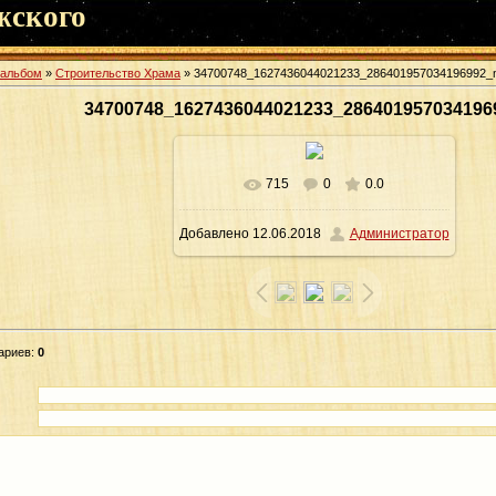
жского
оальбом
»
Строительство Храма
» 34700748_1627436044021233_286401957034196992_
34700748_1627436044021233_286401957034196
715
0
0.0
В реальном размере
960x960
/
Добавлено
12.06.2018
Администратор
246.0Kb
ариев
:
0