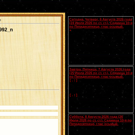
Календарь
Сегодня, Четверг, 6 Августа 2026 года
n
(24 Июля 2026 по ст. ст.). Седмица 10-я
по Пятидесятнице, глас осьмый.
992_n
Блгвв. князей страторпцев
Бориса
и
+
Глеба
, во св. Крещении Романа и
Давида (1015).
Мц.
Христины
(ок.
[.:]
300). Прп. Поликарпа, архимандрита
Печерского (1182). Новомч. Афанасия
Хиосского (1660) (
Греч.
). Новомч.
Феофила из Закинфоса (1603) (
Греч.
).
Чтения на этот год не определены
Завтра, Пятница, 7 Августа 2026 года
(25 Июля 2026 по ст. ст.). Седмица 10-я
по Пятидесятнице, глас осьмый.
Успение прав.
Анны
, матери
[.:]
Пресвятой Богородицы. Свв. жен
Олимпиады диакониссы (408-410) и
Евпраксии девы, Тавеннской (413).
Прп.
Макария
Желтоводского,
[.:]
Унженского (1444). Мчч. Санкта,
Маттура, Аттала и Бландины, Лионских
(
Галл.
). Память V Вселенского Собора
(553).
Суббота, 8 Августа 2026 года (26
Июля 2026 по ст. ст.). Седмица 10-я по
Пятидесятнице, глас осьмый.
Сщмчч. Ермолая, Ермиппа и Ермократа,
иереев Никомидийских (ок. 305). Прп.
Моисея Угрина, Печерского, в Ближних