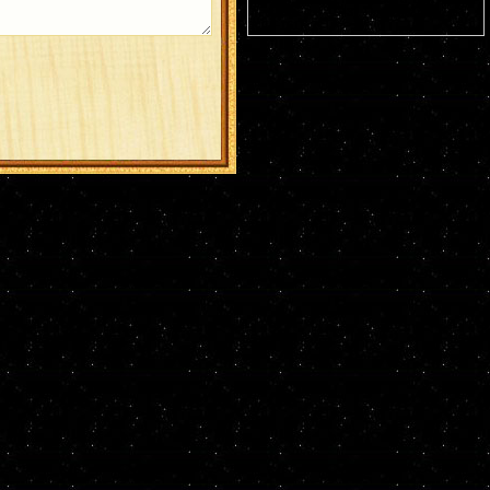
пещерах (ок. 1043). Прмц. Параскевы
(138-161).