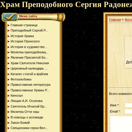
Храм Преподобного Сергия Радоне
Меню сайта
Главная
»
Фот
Главная страница
Преподобный Сергий Р...
История Храма
История Пронского
История в художестве...
Молитва преподобному...
Явление Пресвятой Бо...
До
Храм Святителя Николая
Церковный календарь ...
Каталог статей и файлов
Фотоальбомы
Православная литература
Православные Храмы Р...
Всего коммент
Кинозал
Лекции А.И. Осипова
Имя *:
Святитель Игнатий Бр...
Email *:
Молитва Отче наш
В помощь к исповеди
Закон Божий
Священники герои Вел...