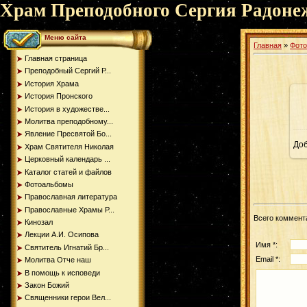
Храм Преподобного Сергия Радоне
Меню сайта
Главная
»
Фот
Главная страница
Преподобный Сергий Р...
История Храма
История Пронского
История в художестве...
Молитва преподобному...
Явление Пресвятой Бо...
До
Храм Святителя Николая
Церковный календарь ...
Каталог статей и файлов
Фотоальбомы
Православная литература
Православные Храмы Р...
Всего коммент
Кинозал
Лекции А.И. Осипова
Имя *:
Святитель Игнатий Бр...
Email *:
Молитва Отче наш
В помощь к исповеди
Закон Божий
Священники герои Вел...