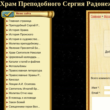
Храм Преподобного Сергия Радоне
Меню сайта
Главная
»
Фот
Главная страница
Преподобный Сергий Р...
История Храма
История Пронского
История в художестве...
Молитва преподобному...
Явление Пресвятой Бо...
До
Храм Святителя Николая
Церковный календарь ...
Каталог статей и файлов
Фотоальбомы
Православная литература
Православные Храмы Р...
Всего коммент
Кинозал
Лекции А.И. Осипова
Имя *:
Святитель Игнатий Бр...
Email *:
Молитва Отче наш
В помощь к исповеди
Закон Божий
Священники герои Вел...