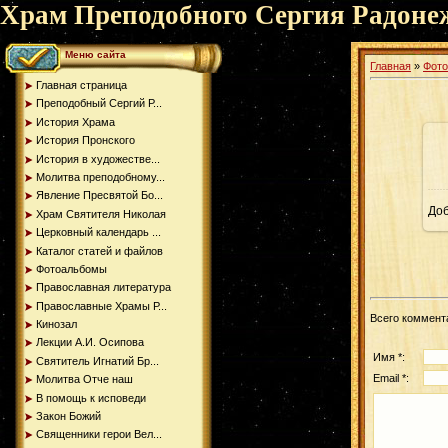
Храм Преподобного Сергия Радоне
Меню сайта
Главная
»
Фот
Главная страница
Преподобный Сергий Р...
История Храма
История Пронского
История в художестве...
Молитва преподобному...
Явление Пресвятой Бо...
До
Храм Святителя Николая
Церковный календарь ...
Каталог статей и файлов
Фотоальбомы
Православная литература
Православные Храмы Р...
Всего коммент
Кинозал
Лекции А.И. Осипова
Имя *:
Святитель Игнатий Бр...
Email *:
Молитва Отче наш
В помощь к исповеди
Закон Божий
Священники герои Вел...