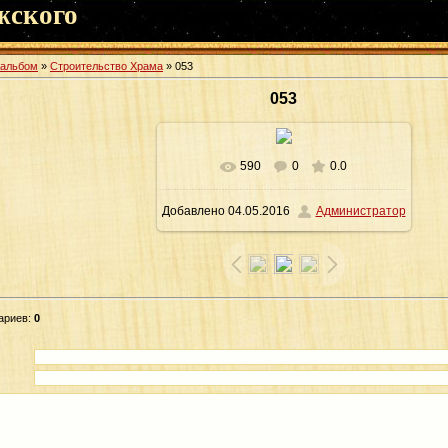
жского
оальбом
»
Строительство Храма
» 053
053
590
0
0.0
В реальном размере
1600x1065
/
Добавлено
04.05.2016
Администратор
183.1Kb
ариев
:
0