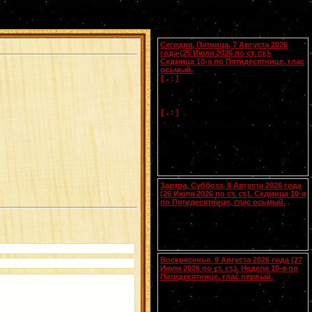
Календарь
Сегодня, Пятница, 7 Августа 2026
года (25 Июля 2026 по ст. ст.).
Седмица 10-я по Пятидесятнице, глас
осьмый.
Успение прав.
Анны
, матери
[.:]
Пресвятой Богородицы. Свв. жен
Олимпиады диакониссы (408-410) и
Евпраксии девы, Тавеннской (413).
Прп.
Макария
Желтоводского,
[.:]
Унженского (1444). Мчч. Санкта,
Маттура, Аттала и Бландины, Лионских
(
Галл.
). Память V Вселенского Собора
(553).
Чтения на этот год не определены
Завтра, Суббота, 8 Августа 2026 года
(26 Июля 2026 по ст. ст.). Седмица 10-я
по Пятидесятнице, глас осьмый.
Сщмчч. Ермолая, Ермиппа и Ермократа,
иереев Никомидийских (ок. 305). Прп.
Моисея Угрина, Печерского, в Ближних
пещерах (ок. 1043). Прмц. Параскевы
(138-161).
Воскресенье, 9 Августа 2026 года (27
Июля 2026 по ст. ст.). Неделя 10-я по
Пятидесятнице, глас первый.
Собор Смоленских святых
(
переходящее празднование в
воскресенье перед 28 июля
).
Вмч.
[.:]
и целителя
Пантелеимона
(305). Прп.