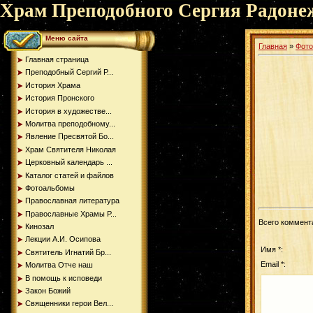
Храм Преподобного Сергия Радоне
Меню сайта
Главная
»
Фот
Главная страница
Преподобный Сергий Р...
История Храма
История Пронского
История в художестве...
Молитва преподобному...
Явление Пресвятой Бо...
Храм Святителя Николая
Церковный календарь ...
Каталог статей и файлов
Фотоальбомы
Православная литература
Православные Храмы Р...
Всего коммент
Кинозал
Лекции А.И. Осипова
Имя *:
Святитель Игнатий Бр...
Email *:
Молитва Отче наш
В помощь к исповеди
Закон Божий
Священники герои Вел...