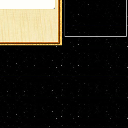
Германа Аляскинского (1837). Блж.
Николая Кочанова, Христа ради
юродивого, Новгородского (1392). Прп.
Анфисы игумении и 90 сестер ее (VIII).
Свт. Иоасафа, митр. Московского.
Равноапостольных: Климента, еп.
Охридского (916), Наума, Саввы,
Горазда и Ангеляра, учеников свв.
Кирилла и Мефодия (
Болг.
). Новомч.
Христодула (1777) (
Греч.
).