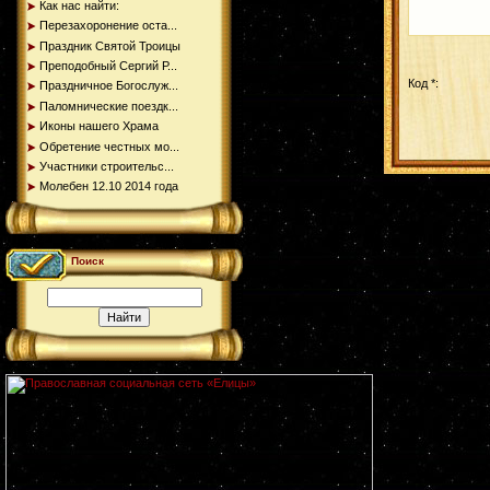
Как нас найти:
Перезахоронение оста...
Праздник Святой Троицы
Преподобный Сергий Р...
Код *:
Праздничное Богослуж...
Паломнические поездк...
Иконы нашего Храма
Обретение честных мо...
Участники строительс...
Молебен 12.10 2014 года
Поиск