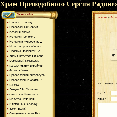
Храм Преподобного Сергия Радоне
Меню сайта
Главная
»
Фот
Главная страница
Преподобный Сергий Р...
История Храма
История Пронского
История в художестве...
Молитва преподобному...
Явление Пресвятой Бо...
До
Храм Святителя Николая
Церковный календарь ...
Каталог статей и файлов
Фотоальбомы
Православная литература
Православные Храмы Р...
Всего коммент
Кинозал
Лекции А.И. Осипова
Имя *:
Святитель Игнатий Бр...
Email *:
Молитва Отче наш
В помощь к исповеди
Закон Божий
Священники герои Вел...