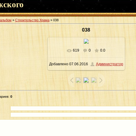
жского
оальбом
»
Строительство Храма
» 038
038
619
0
0.0
В реальном размере
1600x1065
/
Добавлено
07.06.2016
Администратор
224.0Kb
ариев
:
0