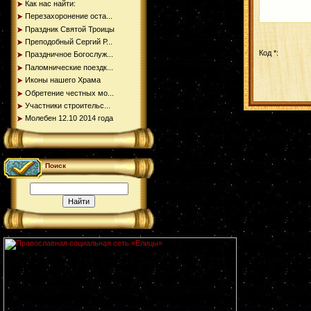
Как нас найти:
Перезахоронение оста...
Праздник Святой Троицы
Преподобный Сергий Р...
Код *:
Праздничное Богослуж...
Паломнические поездк...
Иконы нашего Храма
Обретение честных мо...
Участники строительс...
Молебен 12.10 2014 года
Поиск