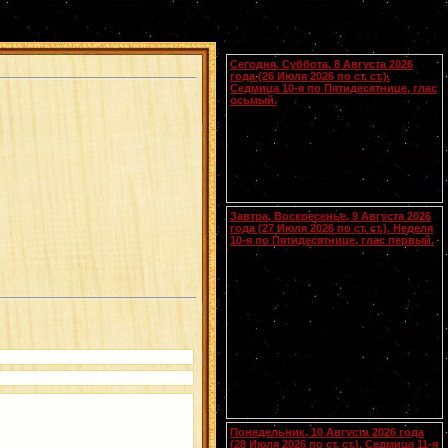
Календарь
Сегодня, Суббота, 8 Августа 2026
года (26 Июля 2026 по ст. ст.).
Седмица 10-я по Пятидесятнице, глас
осьмый.
Сщмчч. Ермолая, Ермиппа и Ермократа,
иереев Никомидийских (ок. 305). Прп.
Моисея Угрина, Печерского, в Ближних
пещерах (ок. 1043). Прмц. Параскевы
(138-161).
Чтения на этот год не определены
Завтра, Воскресенье, 9 Августа 2026
года (27 Июля 2026 по ст. ст.). Неделя
10-я по Пятидесятнице, глас первый.
Собор Смоленских святых
(
переходящее празднование в
воскресенье перед 28 июля
).
Вмч.
[.:]
и целителя
Пантелеимона
(305). Прп.
Германа Аляскинского (1837). Блж.
Николая Кочанова, Христа ради
юродивого, Новгородского (1392). Прп.
Анфисы игумении и 90 сестер ее (VIII).
Свт. Иоасафа, митр. Московского.
Равноапостольных: Климента, еп.
Охридского (916), Наума, Саввы,
Горазда и Ангеляра, учеников свв.
Кирилла и Мефодия (
Болг.
). Новомч.
Христодула (1777) (
Греч.
).
Понедельник, 10 Августа 2026 года
(28 Июля 2026 по ст. ст.). Седмица 11-я