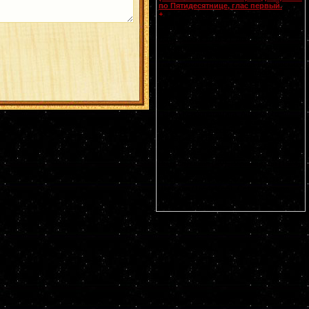
по Пятидесятнице, глас первый.
Смоленской
иконы Божией Матери,
+
именуемой Одигитрия
(Путеводительница) (
принесена из
Царьграда в 1046 г.
). Апп. от 70-ти
Прохора, Никанора, Тимона и Пармена
диаконов (I). Свт. Питирима, еп.
Тамбовского (1698). Собор Тамбовских
святых. Прп. Моисея, чудотворца
Печерского, в Дальних пещерах (XIII-
XIV). Мчч. Иулиана Далматского (II),
Евстафия воина (ок. 316) и Акакия (ок.
321). Прп. Ирины, Каппадокийской. Прп.
Павла Ксиропотамита, Афонского.
Гребневской (1380), Костромской (1672)
и Умиление Серафимо-Дивеевской
(1885) икон Божией Матери. Чтимые
списки со Смоленской иконы Божией
Матери: Устюжская (1290),
Выдропусская (XV), Воронинская (1524),
Христофоровская (XVI), Супрасльская
(XVI), Югская (1615), Игрицкая (1624),
Шуйская (1654-1655), Седмиезерная
(XVII), Сергиевская (в Троице-Сергиевой
Лавре) (1730).