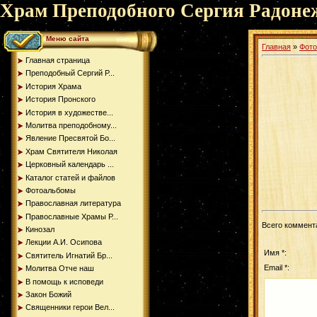
Храм Преподобного Сергия Радоне
Меню сайта
Главная
»
Фот
Главная страница
Преподобный Сергий Р...
История Храма
История Пронского
История в художестве...
Молитва преподобному...
Явление Пресвятой Бо...
Храм Святителя Николая
Церковный календарь ...
Каталог статей и файлов
Фотоальбомы
Православная литература
Православные Храмы Р...
Всего коммент
Кинозал
Лекции А.И. Осипова
Имя *:
Святитель Игнатий Бр...
Email *:
Молитва Отче наш
В помощь к исповеди
Закон Божий
Священники герои Вел...