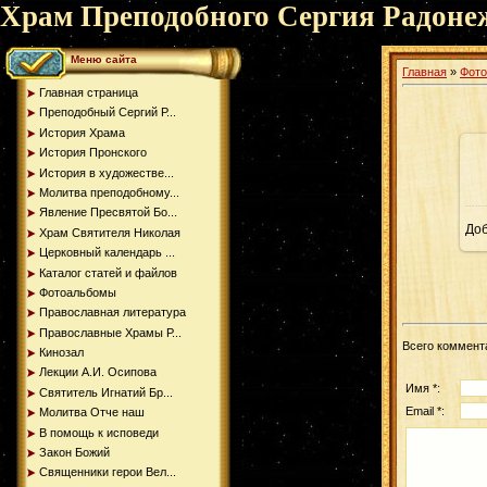
Храм Преподобного Сергия Радоне
Меню сайта
Главная
»
Фот
Главная страница
Преподобный Сергий Р...
История Храма
История Пронского
История в художестве...
Молитва преподобному...
Явление Пресвятой Бо...
До
Храм Святителя Николая
Церковный календарь ...
Каталог статей и файлов
Фотоальбомы
Православная литература
Православные Храмы Р...
Всего коммент
Кинозал
Лекции А.И. Осипова
Имя *:
Святитель Игнатий Бр...
Email *:
Молитва Отче наш
В помощь к исповеди
Закон Божий
Священники герои Вел...