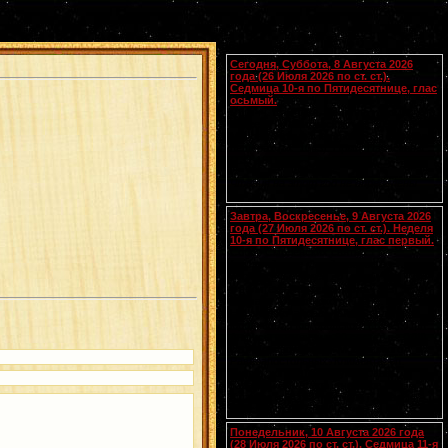
Календарь
Сегодня, Суббота, 8 Августа 2026
года (26 Июля 2026 по ст. ст.).
Седмица 10-я по Пятидесятнице, глас
осьмый.
Сщмчч. Ермолая, Ермиппа и Ермократа,
иереев Никомидийских (ок. 305). Прп.
Моисея Угрина, Печерского, в Ближних
пещерах (ок. 1043). Прмц. Параскевы
(138-161).
Чтения на этот год не определены
Завтра, Воскресенье, 9 Августа 2026
года (27 Июля 2026 по ст. ст.). Неделя
10-я по Пятидесятнице, глас первый.
Собор Смоленских святых
(
переходящее празднование в
воскресенье перед 28 июля
).
Вмч.
[.:]
и целителя
Пантелеимона
(305). Прп.
Германа Аляскинского (1837). Блж.
Николая Кочанова, Христа ради
юродивого, Новгородского (1392). Прп.
Анфисы игумении и 90 сестер ее (VIII).
Свт. Иоасафа, митр. Московского.
Равноапостольных: Климента, еп.
Охридского (916), Наума, Саввы,
Горазда и Ангеляра, учеников свв.
Кирилла и Мефодия (
Болг.
). Новомч.
Христодула (1777) (
Греч.
).
Понедельник, 10 Августа 2026 года
(28 Июля 2026 по ст. ст.). Седмица 11-я