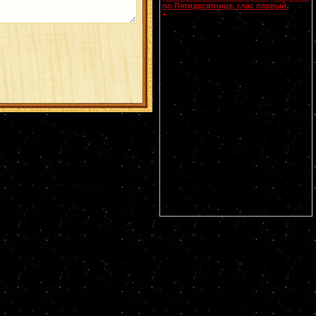
по Пятидесятнице, глас первый.
Смоленской
иконы Божией Матери,
+
именуемой Одигитрия
(Путеводительница) (
принесена из
Царьграда в 1046 г.
). Апп. от 70-ти
Прохора, Никанора, Тимона и Пармена
диаконов (I). Свт. Питирима, еп.
Тамбовского (1698). Собор Тамбовских
святых. Прп. Моисея, чудотворца
Печерского, в Дальних пещерах (XIII-
XIV). Мчч. Иулиана Далматского (II),
Евстафия воина (ок. 316) и Акакия (ок.
321). Прп. Ирины, Каппадокийской. Прп.
Павла Ксиропотамита, Афонского.
Гребневской (1380), Костромской (1672)
и Умиление Серафимо-Дивеевской
(1885) икон Божией Матери. Чтимые
списки со Смоленской иконы Божией
Матери: Устюжская (1290),
Выдропусская (XV), Воронинская (1524),
Христофоровская (XVI), Супрасльская
(XVI), Югская (1615), Игрицкая (1624),
Шуйская (1654-1655), Седмиезерная
(XVII), Сергиевская (в Троице-Сергиевой
Лавре) (1730).