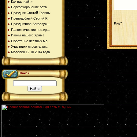
Как нас найти:
Перезахоронение оста...
Праздник Святой Троицы
Преподобный Сергий Р...
Код *:
Праздничное Богослуж...
Паломнические поездк...
Иконы нашего Храма
Обретение честных мо...
Участники строительс...
Молебен 12.10 2014 года
Поиск