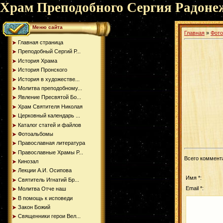
Храм Преподобного Сергия Радоне
Меню сайта
Главная
»
Фот
Главная страница
Преподобный Сергий Р...
История Храма
История Пронского
История в художестве...
Молитва преподобному...
Явление Пресвятой Бо...
Храм Святителя Николая
Церковный календарь ...
Каталог статей и файлов
Фотоальбомы
Православная литература
Православные Храмы Р...
Всего коммент
Кинозал
Лекции А.И. Осипова
Имя *:
Святитель Игнатий Бр...
Email *:
Молитва Отче наш
В помощь к исповеди
Закон Божий
Священники герои Вел...