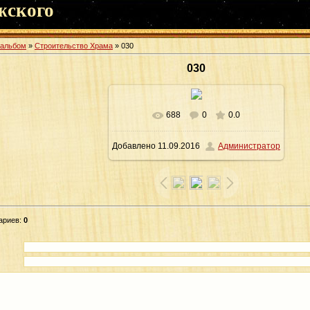
жского
оальбом
»
Строительство Храма
» 030
030
688
0
0.0
В реальном размере
1600x1065
/
Добавлено
11.09.2016
Администратор
7730.7Kb
ариев
:
0