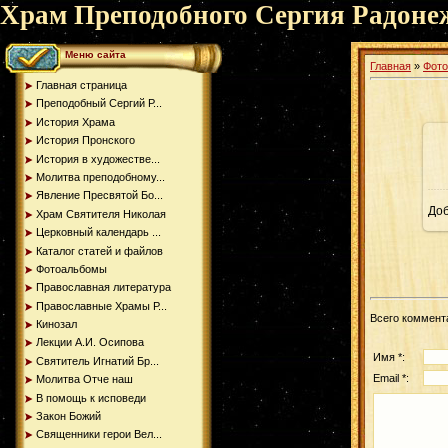
Храм Преподобного Сергия Радоне
Меню сайта
Главная
»
Фот
Главная страница
Преподобный Сергий Р...
История Храма
История Пронского
История в художестве...
Молитва преподобному...
Явление Пресвятой Бо...
До
Храм Святителя Николая
Церковный календарь ...
Каталог статей и файлов
Фотоальбомы
Православная литература
Православные Храмы Р...
Всего коммент
Кинозал
Лекции А.И. Осипова
Имя *:
Святитель Игнатий Бр...
Email *:
Молитва Отче наш
В помощь к исповеди
Закон Божий
Священники герои Вел...