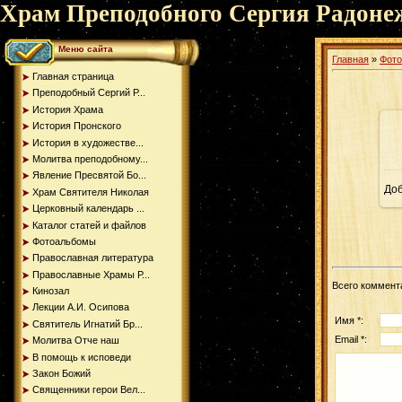
Храм Преподобного Сергия Радоне
Меню сайта
Главная
»
Фот
Главная страница
Преподобный Сергий Р...
История Храма
История Пронского
История в художестве...
Молитва преподобному...
Явление Пресвятой Бо...
До
Храм Святителя Николая
Церковный календарь ...
Каталог статей и файлов
Фотоальбомы
Православная литература
Православные Храмы Р...
Всего коммент
Кинозал
Лекции А.И. Осипова
Имя *:
Святитель Игнатий Бр...
Email *:
Молитва Отче наш
В помощь к исповеди
Закон Божий
Священники герои Вел...