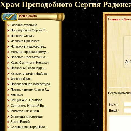
Храм Преподобного Сергия Радоне
Меню сайта
Главная
»
Фот
Главная страница
Преподобный Сергий Р...
История Храма
История Пронского
История в художестве...
Молитва преподобному...
Явление Пресвятой Бо...
До
Храм Святителя Николая
Церковный календарь ...
Каталог статей и файлов
Фотоальбомы
Православная литература
Православные Храмы Р...
Всего коммент
Кинозал
Лекции А.И. Осипова
Имя *:
Святитель Игнатий Бр...
Email *:
Молитва Отче наш
В помощь к исповеди
Закон Божий
Священники герои Вел...