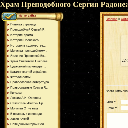
Храм Преподобного Сергия Радоне
Меню сайта
Главная
»
Фот
Главная страница
Преподобный Сергий Р...
История Храма
История Пронского
История в художестве...
Молитва преподобному...
Явление Пресвятой Бо...
До
Храм Святителя Николая
Церковный календарь ...
Каталог статей и файлов
Фотоальбомы
Православная литература
Православные Храмы Р...
Всего коммент
Кинозал
Лекции А.И. Осипова
Имя *:
Святитель Игнатий Бр...
Email *:
Молитва Отче наш
В помощь к исповеди
Закон Божий
Священники герои Вел...