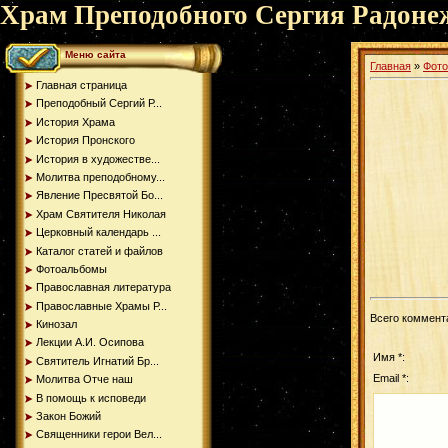
Храм Преподобного Сергия Радоне
Меню сайта
Главная
»
Фот
Главная страница
Преподобный Сергий Р...
История Храма
История Пронского
История в художестве...
Молитва преподобному...
Явление Пресвятой Бо...
Храм Святителя Николая
Церковный календарь ...
Каталог статей и файлов
Фотоальбомы
Православная литература
Православные Храмы Р...
Всего коммент
Кинозал
Лекции А.И. Осипова
Имя *:
Святитель Игнатий Бр...
Email *:
Молитва Отче наш
В помощь к исповеди
Закон Божий
Священники герои Вел...