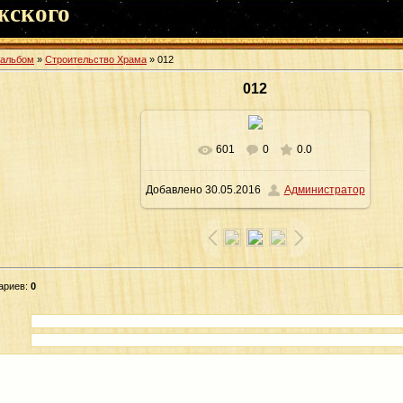
жского
оальбом
»
Строительство Храма
» 012
012
601
0
0.0
В реальном размере
1600x1065
/
Добавлено
30.05.2016
Администратор
394.2Kb
ариев
:
0