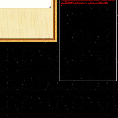
по Пятидесятнице, глас первый.
Смоленской
иконы Божией Матери,
+
именуемой Одигитрия
(Путеводительница) (
принесена из
Царьграда в 1046 г.
). Апп. от 70-ти
Прохора, Никанора, Тимона и Пармена
диаконов (I). Свт. Питирима, еп.
Тамбовского (1698). Собор Тамбовских
святых. Прп. Моисея, чудотворца
Печерского, в Дальних пещерах (XIII-
XIV). Мчч. Иулиана Далматского (II),
Евстафия воина (ок. 316) и Акакия (ок.
321). Прп. Ирины, Каппадокийской. Прп.
Павла Ксиропотамита, Афонского.
Гребневской (1380), Костромской (1672)
и Умиление Серафимо-Дивеевской
(1885) икон Божией Матери. Чтимые
списки со Смоленской иконы Божией
Матери: Устюжская (1290),
Выдропусская (XV), Воронинская (1524),
Христофоровская (XVI), Супрасльская
(XVI), Югская (1615), Игрицкая (1624),
Шуйская (1654-1655), Седмиезерная
(XVII), Сергиевская (в Троице-Сергиевой
Лавре) (1730).