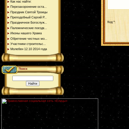
Как нас найти:
Перезахоронение оста...
Праздник Святой Троицы
Преподобный Сергий Р...
Код *:
Праздничное Богослуж...
Паломнические поездк...
Иконы нашего Храма
Обретение честных мо...
Участники строительс...
Молебен 12.10 2014 года
Поиск