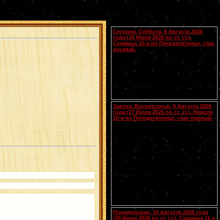
Календарь
Сегодня, Суббота, 8 Августа 2026
года (26 Июля 2026 по ст. ст.).
Седмица 10-я по Пятидесятнице, глас
осьмый.
Сщмчч. Ермолая, Ермиппа и Ермократа,
иереев Никомидийских (ок. 305). Прп.
Моисея Угрина, Печерского, в Ближних
пещерах (ок. 1043). Прмц. Параскевы
(138-161).
Чтения на этот год не определены
Завтра, Воскресенье, 9 Августа 2026
года (27 Июля 2026 по ст. ст.). Неделя
10-я по Пятидесятнице, глас первый.
Собор Смоленских святых
(
переходящее празднование в
воскресенье перед 28 июля
).
Вмч.
[.:]
и целителя
Пантелеимона
(305). Прп.
Германа Аляскинского (1837). Блж.
Николая Кочанова, Христа ради
юродивого, Новгородского (1392). Прп.
Анфисы игумении и 90 сестер ее (VIII).
Свт. Иоасафа, митр. Московского.
Равноапостольных: Климента, еп.
Охридского (916), Наума, Саввы,
Горазда и Ангеляра, учеников свв.
Кирилла и Мефодия (
Болг.
). Новомч.
Христодула (1777) (
Греч.
).
Понедельник, 10 Августа 2026 года
(28 Июля 2026 по ст. ст.). Седмица 11-я