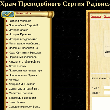
Храм Преподобного Сергия Радоне
Меню сайта
Главная
»
Фот
Главная страница
Преподобный Сергий Р...
История Храма
История Пронского
История в художестве...
Молитва преподобному...
Явление Пресвятой Бо...
До
Храм Святителя Николая
Церковный календарь ...
Каталог статей и файлов
Фотоальбомы
Православная литература
Православные Храмы Р...
Всего коммент
Кинозал
Лекции А.И. Осипова
Имя *:
Святитель Игнатий Бр...
Email *:
Молитва Отче наш
В помощь к исповеди
Закон Божий
Священники герои Вел...