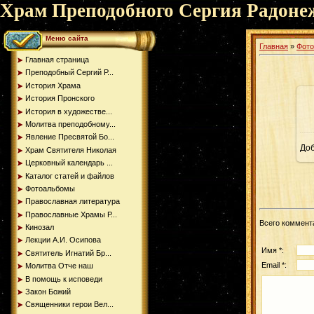
Храм Преподобного Сергия Радоне
Меню сайта
Главная
»
Фот
Главная страница
Преподобный Сергий Р...
История Храма
История Пронского
История в художестве...
Молитва преподобному...
Явление Пресвятой Бо...
До
Храм Святителя Николая
Церковный календарь ...
Каталог статей и файлов
Фотоальбомы
Православная литература
Православные Храмы Р...
Всего коммент
Кинозал
Лекции А.И. Осипова
Имя *:
Святитель Игнатий Бр...
Email *:
Молитва Отче наш
В помощь к исповеди
Закон Божий
Священники герои Вел...