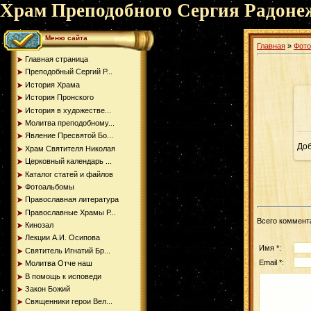
Храм Преподобного Сергия Радоне
Меню сайта
Главная
»
Фот
Главная страница
Преподобный Сергий Р...
История Храма
История Пронского
История в художестве...
Молитва преподобному...
Явление Пресвятой Бо...
До
Храм Святителя Николая
Церковный календарь ...
Каталог статей и файлов
Фотоальбомы
Православная литература
Православные Храмы Р...
Всего коммент
Кинозал
Лекции А.И. Осипова
Имя *:
Святитель Игнатий Бр...
Email *:
Молитва Отче наш
В помощь к исповеди
Закон Божий
Священники герои Вел...