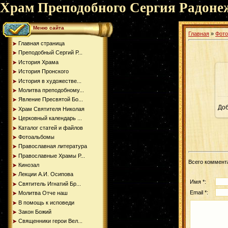
Храм Преподобного Сергия Радоне
Меню сайта
Главная
»
Фот
Главная страница
Преподобный Сергий Р...
История Храма
История Пронского
История в художестве...
Молитва преподобному...
Явление Пресвятой Бо...
До
Храм Святителя Николая
Церковный календарь ...
Каталог статей и файлов
Фотоальбомы
Православная литература
Православные Храмы Р...
Всего коммент
Кинозал
Лекции А.И. Осипова
Имя *:
Святитель Игнатий Бр...
Email *:
Молитва Отче наш
В помощь к исповеди
Закон Божий
Священники герои Вел...