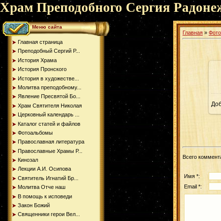
Храм Преподобного Сергия Радоне
Меню сайта
Главная
»
Фот
Главная страница
Преподобный Сергий Р...
История Храма
История Пронского
История в художестве...
Молитва преподобному...
Явление Пресвятой Бо...
До
Храм Святителя Николая
Церковный календарь ...
Каталог статей и файлов
Фотоальбомы
Православная литература
Православные Храмы Р...
Всего коммент
Кинозал
Лекции А.И. Осипова
Имя *:
Святитель Игнатий Бр...
Email *:
Молитва Отче наш
В помощь к исповеди
Закон Божий
Священники герои Вел...